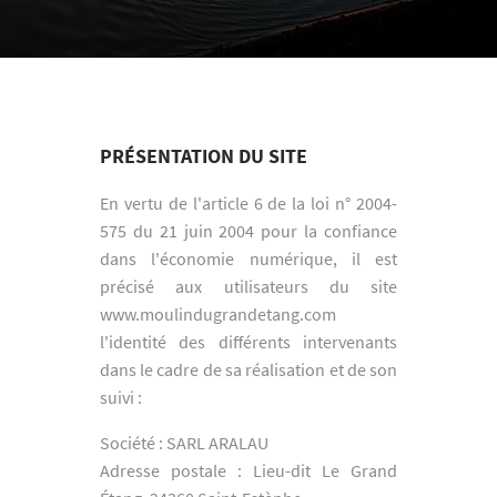
PRÉSENTATION DU SITE
En vertu de l'article 6 de la loi n° 2004-
575 du 21 juin 2004 pour la confiance
dans l'économie numérique, il est
précisé aux utilisateurs du site
www.moulindugrandetang.com
l'identité des différents intervenants
dans le cadre de sa réalisation et de son
suivi :
Société : SARL ARALAU
Adresse postale : Lieu-dit Le Grand